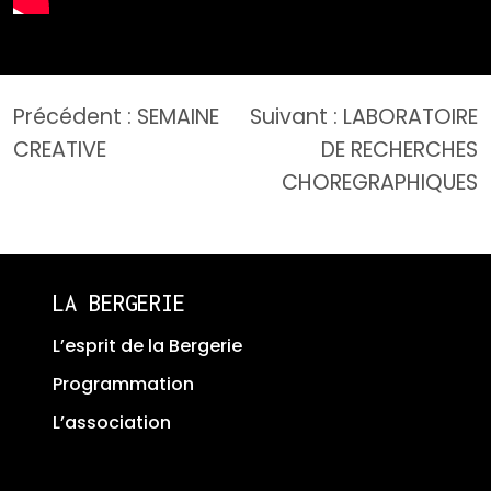
Navigation
Précédent :
SEMAINE
Suivant :
LABORATOIRE
de
CREATIVE
DE RECHERCHES
l’article
CHOREGRAPHIQUES
LA BERGERIE
L’esprit de la Bergerie
Programmation
L’association