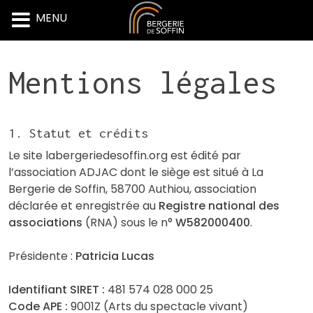
MENU
Skip
Mentions légales
to
content
1. Statut et crédits
Le site labergeriedesoffin.org est édité par
l’association ADJAC dont le siège est situé à La
Bergerie de Soffin, 58700 Authiou, association
déclarée et enregistrée au
Registre national des
associations
(RNA) sous le n°
W582000400
.
Présidente :
Patricia Lucas
Identifiant SIRET :
481 574 028 000 25
Code APE :
9001Z (Arts du spectacle vivant)