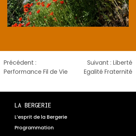
Navigation
Précédent :
Suivant :
Liberté
de
Performance Fil de Vie
Egalité Fraternité
l’article
LA BERGERIE
L’esprit de la Bergerie
Programmation