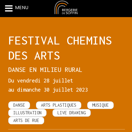
MENU
Skip
to
content
FESTIVAL CHEMINS
DES ARTS
DANSE EN MILIEU RURAL
Du vendredi 28 juillet
au dimanche 30 juillet 2023
DANSE
ARTS PLASTIQUES
MUSIQUE
ILLUSTRATION
LIVE DRAWING
ARTS DE RUE