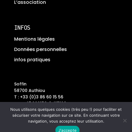
L’association
INFOS
Mentions légales
Données personnelles
infos pratiques
Soffin
58700 Authiou
T : +33 (0)3 86 60 15 56
GPS : 47.262158, 3.415128
Plus Code : 7C68+V36
Nous utilisons quelques cookies (très peu !) pour faciliter et
sécuriser votre navigation sur ce site. En continuant votre
navigation, vous acceptez leur utilisation.
J'accepte