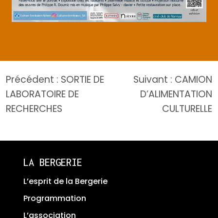
Navigation
Précédent :
SORTIE DE
Suivant :
CAMION
de
LABORATOIRE DE
D’ALIMENTATION
l’article
RECHERCHES
CULTURELLE
LA BERGERIE
L’esprit de la Bergerie
Programmation
L’association