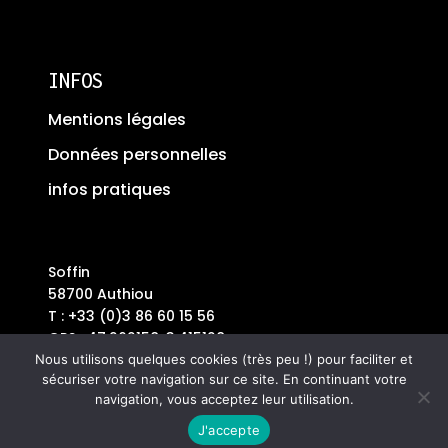
INFOS
Mentions légales
Données personnelles
infos pratiques
Soffin
58700 Authiou
T : +33 (0)3 86 60 15 56
GPS : 47.262158, 3.415128
Plus Code : 7C68+V36
Nous utilisons quelques cookies (très peu !) pour faciliter et
sécuriser votre navigation sur ce site. En continuant votre
navigation, vous acceptez leur utilisation.
J'accepte