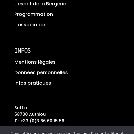
L’esprit de la Bergerie
Programmation
L’association
INFOS
Mentions légales
Données personnelles
infos pratiques
Soffin
58700 Authiou
T : +33 (0)3 86 60 15 56
GPS : 47.262158, 3.415128
Plus Code : 7C68+V36
Nous utilisons quelques cookies (très peu !) pour faciliter et