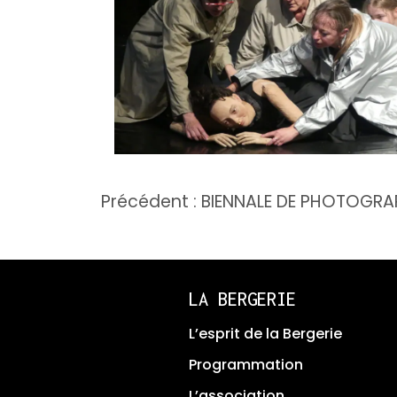
Navigation
Précédent :
BIENNALE DE PHOTOGRA
de
l’article
LA BERGERIE
L’esprit de la Bergerie
Programmation
L’association