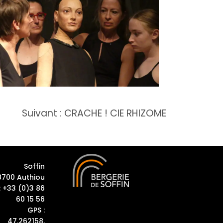
Suivant :
CRACHE ! CIE RHIZOME
Soffin
8700 Authiou
: +33 (0)3 86
60 15 56
GPS :
47.262158,