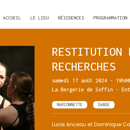
ACCUEIL
LE LIEU
RÉSIDENCES
PROGRAMMATION
RESTITUTION 
RECHERCHES
samedi 17 août 2024 - 19h0
La Bergerie de Soffin - En
MARIONNETTE
DANSE
Lucie Anceau et Dominique Cat