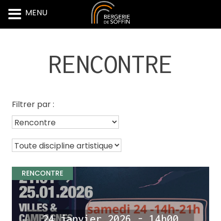
MENU
Skip
to
RENCONTRE
content
Filtrer par :
Filtrer
par
Filtrer
type
par
d'événement
discipline
RENCONTRE
artistique
24 janvier 2026 - 14h00