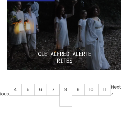
CIE ALFRED ALERTE
RITES
Next
4
5
6
7
8
9
10
11
ious
>